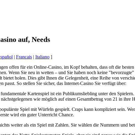
asino auf, Needs
spañol
|
Français
|
Italiano
]
ugen offen für ein Online-Casino, im Kopf behalten, dass oft die besten
n. Wenn Sie neu in wetten – und Sie haben noch keine "bevorzugte" Spi
lt bietet holen. Dies gibt Ihnen die Gelegenheit, eine Reihe von versch
n passt. So stellen Sie sicher, das Internet-Casino Sie verfügt über:
undamentale Kartenspiel ist ein Publikumsliebling unter den Spielern. 
m nächstgelegenen wie möglich auf einen Gesamtbetrag von 21 in ihre
populärste Spiel mit Würfeln gespielt. Craps kann kompliziert sein. Wen
erste wird ein guter Unterricht Chance.
ichts weiter als ein Spiel mit Zahlen. Sie wählen die Nummern und bete