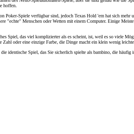
rianten des Netto-Spielautomaten-Spiele, aber sie sind genau wie die Sp
e hoffen.
 Poker-Spiele verfügbar sind, jedoch Texas Hold 'em hat sich mehr un
ere "echte" Menschen oder Wetten mit einem Computer. Einige Meister
ches Spiel, das viel komplizierter als es scheint, ist, weil es so viele
e Zahl oder eine einzige Farbe, die Dinge macht ein klein wenig leichte
e identische Spiel, das Sie sicherlich spielte als bambino, die häufig