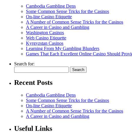
Cambodia Gambling Dens
Some Common Sense Tricks for the Casinos
On-line Casino Etiquette
A Number of Common Sense Tricks for the Casinos
A Career in Casino and Gambling
Washington Casinos
Web Casino Etiquette
Kyrgyzstan Casinos
Learning From My Gambling Blunders
Games That Each Excellent Online Casino Should Provi
Search for:
Recent Posts
Cambodia Gambling Dens
Some Common Sense Tricks for the Casinos
On-line Casino Etiquette
A Number of Common Sense Tricks for the Casinos
A Career in Casino and Gambling
Useful Links