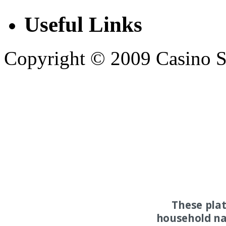
Useful Links
Copyright © 2009 Casino Sec
These pla
household na