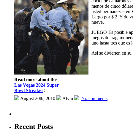
cóctel de camarones c
menos de cinco dólares
usted permanezca en W
Largo por $ 2. Y de v
nueve.
JUEGO-Es posible apos
juegos de tragamoneda
uno hasta tres que es 
Así se divierten en su
Read more about the
Las Vegas 2024 Super
Bowl Streaker
!
August 20th, 2010
Alvin
No comments
Recent Posts