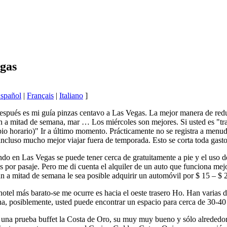
gas
spañol
|
Français
|
Italiano
]
pués es mi guía pinzas centavo a Las Vegas. La mejor manera de reducir
n a mitad de semana, mar … Los miércoles son mejores. Si usted es "tra
io horario)" Ir a último momento. Prácticamente no se registra a menudo
incluso mucho mejor viajar fuera de temporada. Esto se corta toda gast
Las Vegas se puede tener cerca de gratuitamente a pie y el uso de tr
es por pasaje. Pero me di cuenta el alquiler de un auto que funciona m
an a mitad de semana le sea posible adquirir un automóvil por $ 15 – $ 2
más barato-se me ocurre es hacia el oeste trasero Ho. Han varias de 
na, posiblemente, usted puede encontrar un espacio para cerca de 30-40 
 una prueba buffet la Costa de Oro, su muy muy bueno y sólo alrededor