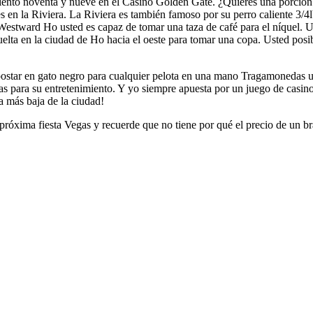
iento noventa y nueve en el Casino Golden Gate. ¿Quieres una porción m
 en la Riviera. La Riviera es también famoso por su perro caliente 3/4l
estward Ho usted es capaz de tomar una taza de café para el níquel. U
uelta en la ciudad de Ho hacia el oeste para tomar una copa. Usted posi
tar en gato negro para cualquier pelota en una mano Tragamonedas una
s para su entretenimiento. Y yo siempre apuesta por un juego de casin
la más baja de la ciudad!
 próxima fiesta Vegas y recuerde que no tiene por qué el precio de un b