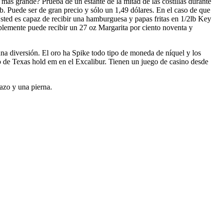
ás grande? Prueba de un estante de la mitad de las costillas durante
b. Puede ser de gran precio y sólo un 1,49 dólares. En el caso de que
sted es capaz de recibir una hamburguesa y papas fritas en 1/2lb Key
blemente puede recibir un 27 oz Margarita por ciento noventa y
 diversión. El oro ha Spike todo tipo de moneda de níquel y los
o de Texas hold em en el Excalibur. Tienen un juego de casino desde
razo y una pierna.