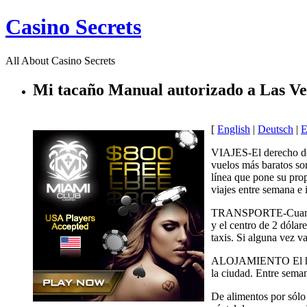
Casino Secrets
All About Casino Secrets
Mi tacaño Manual autorizado a Las Ve
[
English
|
Deutsch
|
E
VIAJES-El derecho des
vuelos más baratos so
línea que pone su prop
viajes entre semana e 
TRANSPORTE-Cuando en 
y el centro de 2 dólar
taxis. Si alguna vez v
ALOJAMIENTO El hotel 
la ciudad. Entre sema
De alimentos por sólo