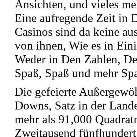
Ansichten, und vieles m
Eine aufregende Zeit in
Casinos sind da keine a
von ihnen, Wie es in Ein
Weder in Den Zahlen, De
Spaß, Spaß und mehr Sp
Die gefeierte Außergewö
Downs, Satz in der Lande
mehr als 91,000 Quadrat
Zweitausend fünfhundert