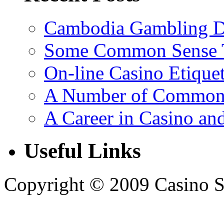
Cambodia Gambling 
Some Common Sense Tr
On-line Casino Etiquet
A Number of Common S
A Career in Casino a
Useful Links
Copyright © 2009 Casino Sec