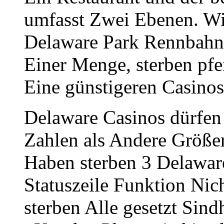
umfasst Zwei Ebenen. Wi
Delaware Park Rennbahn
Einer Menge, sterben pfe
Eine günstigeren Casinos
Delaware Casinos dürfen
Zahlen als Andere Größer
Haben sterben 3 Delaware
Statuszeile Funktion Nich
sterben Alle gesetzt Sind