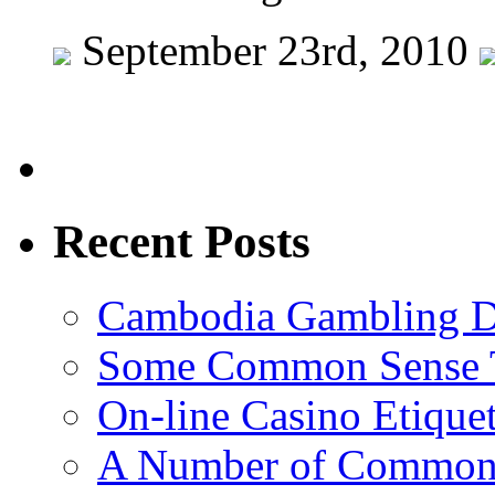
September 23rd, 2010
Recent Posts
Cambodia Gambling 
Some Common Sense Tr
On-line Casino Etiquet
A Number of Common S